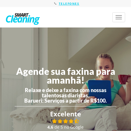
TELEFONES
Toggl
naviga
Agende sua faxina para
amanhã!
Relaxe e deixe a faxina com nossas
talentosas diaristas.
Barueri:
Serviços a partir de R$100.
Excelente
4,6
de 5 no Google