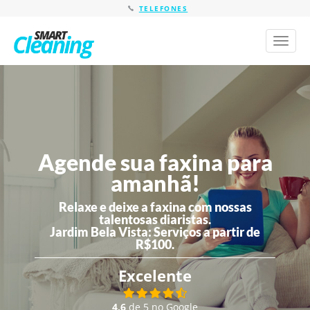
TELEFONES
Toggl
naviga
Agende sua faxina para
amanhã!
Relaxe e deixe a faxina com nossas
talentosas diaristas.
Jardim Bela Vista:
Serviços a partir de
R$100.
Excelente
4,6
de 5 no Google