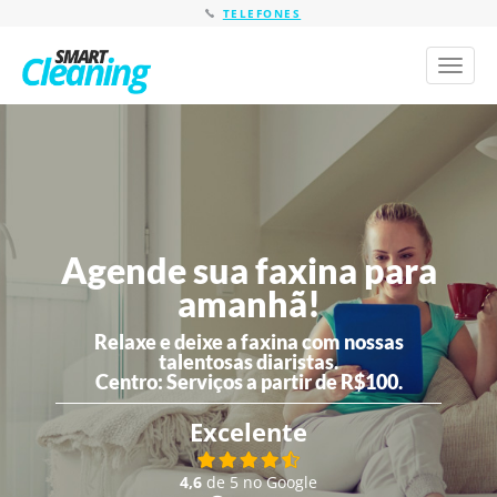
TELEFONES
Toggl
naviga
Agende sua faxina para
amanhã!
Relaxe e deixe a faxina com nossas
talentosas diaristas.
Centro:
Serviços a partir de R$100.
Excelente
4,6
de 5 no Google