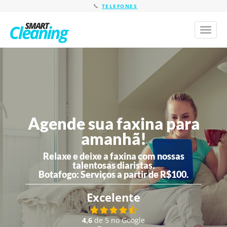
TELEFONES
Toggl
naviga
Agende sua faxina para
amanhã!
Relaxe e deixe a faxina com nossas
talentosas diaristas.
Botafogo:
Serviços a partir de R$100.
Excelente
4,6
de 5 no Google