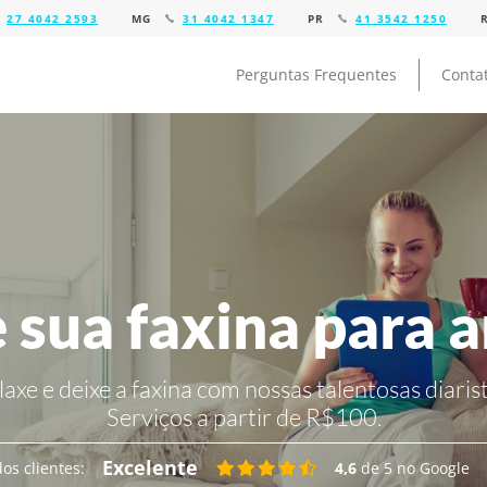
27 4042 2593
MG
31 4042 1347
PR
41 3542 1250
Perguntas Frequentes
Conta
 sua faxina para 
laxe e deixe a faxina com nossas talentosas diarist
Serviços a partir de R$100.
Excelente
os clientes:
4,6
de 5 no Google