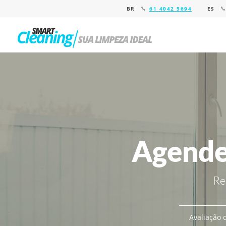
BR
61 4042 5694
ES
Agende
Re
Avaliação d