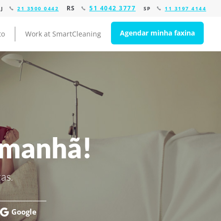
RS
51 4042 3777
RJ
21 3500 0442
SP
11 3197 4144
Agendar minha faxina
to
Work at SmartCleaning
amanhã!
as.
Google