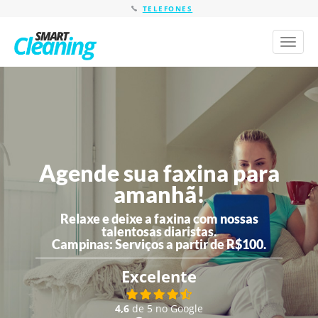
TELEFONES
Toggl
naviga
Agende sua faxina para
amanhã!
Relaxe e deixe a faxina com nossas
talentosas diaristas.
Campinas:
Serviços a partir de R$100.
Excelente
4,6
de 5 no Google