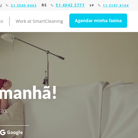
RS
51 4042 3777
RJ
21 3500 0442
SP
11 3197 4144
Agendar minha faxina
to
Work at SmartCleaning
amanhã!
as.
Google