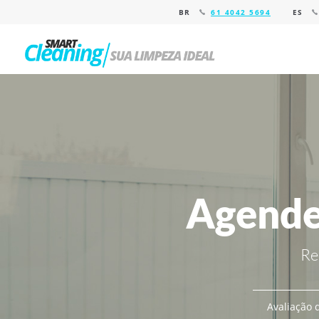
BR
61 4042 5694
ES
Agende
Re
Avaliação d