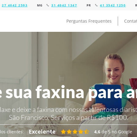
27 4042 2593
MG
31 4042 1347
PR
41 3542 1250
Perguntas Frequentes
Conta
 sua faxina para 
laxe e deixe a faxina com nossas talentosas diarist
São Francisco:
Serviços a partir de R$100.
Excelente
os clientes:
4,6
de 5 no Google