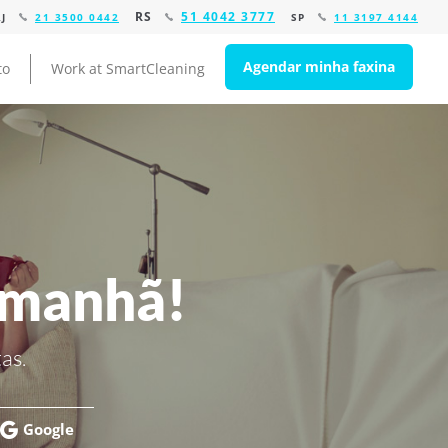
RS
51 4042 3777
RJ
21 3500 0442
SP
11 3197 4144
Agendar minha faxina
to
Work at SmartCleaning
amanhã!
as.
Google