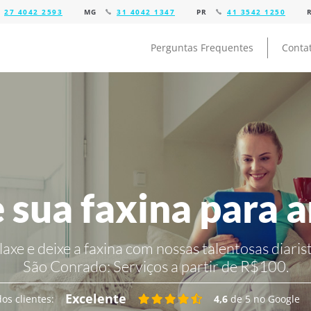
27 4042 2593
MG
31 4042 1347
PR
41 3542 1250
Perguntas Frequentes
Conta
 sua faxina para 
laxe e deixe a faxina com nossas talentosas diarist
São Conrado:
Serviços a partir de R$100.
Excelente
os clientes:
4,6
de 5 no Google