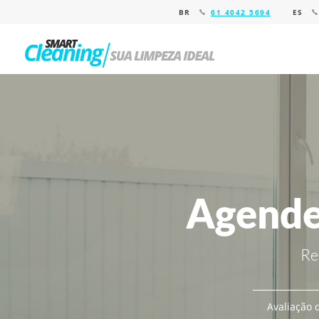
BR
61 4042 5694
ES
Agende
Re
Avaliação d