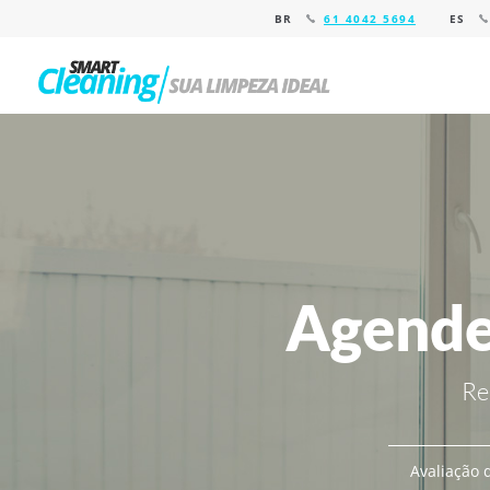
BR
61 4042 5694
ES
Agende
Re
Avaliação d