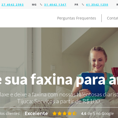
27 4042 2593
MG
31 4042 1347
PR
41 3542 1250
Perguntas Frequentes
Conta
 sua faxina para 
laxe e deixe a faxina com nossas talentosas diarist
Tijuca:
Serviços a partir de R$100.
Excelente
os clientes:
4,6
de 5 no Google