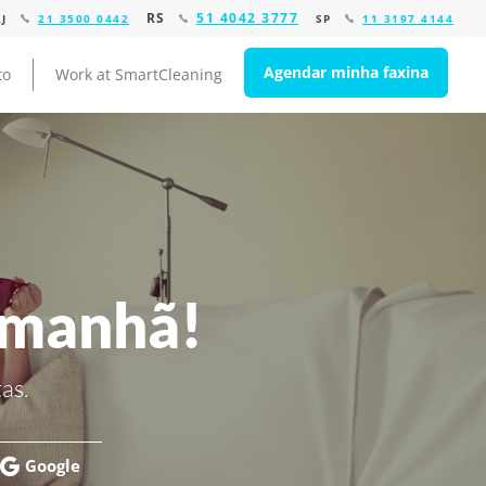
RS
51 4042 3777
RJ
21 3500 0442
SP
11 3197 4144
Agendar minha faxina
to
Work at SmartCleaning
amanhã!
as.
Google