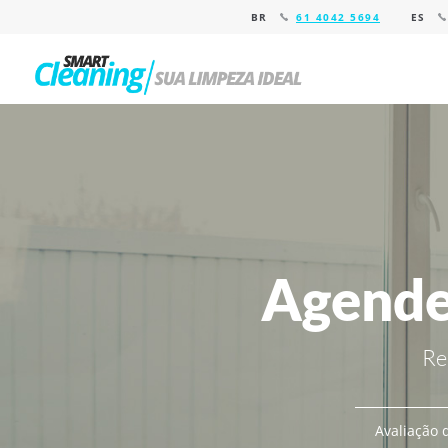
BR
61 4042 5694
ES
Agende
Re
Avaliação d