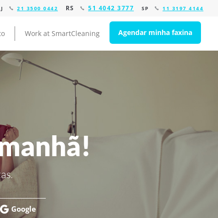
RS
51 4042 3777
RJ
21 3500 0442
SP
11 3197 4144
Agendar minha faxina
to
Work at SmartCleaning
amanhã!
as.
Google