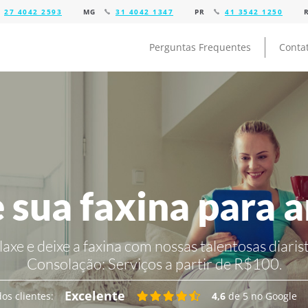
27 4042 2593
MG
31 4042 1347
PR
41 3542 1250
Perguntas Frequentes
Conta
 sua faxina para 
laxe e deixe a faxina com nossas talentosas diarist
Consolação:
Serviços a partir de R$100.
Excelente
os clientes:
4,6
de 5 no Google