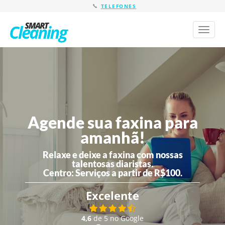
TELEFONES
Toggl
naviga
Agende sua faxina para
amanhã!
Relaxe e deixe a faxina com nossas
talentosas diaristas.
Centro:
Serviços a partir de R$100.
Excelente
4,6
de 5 no Google