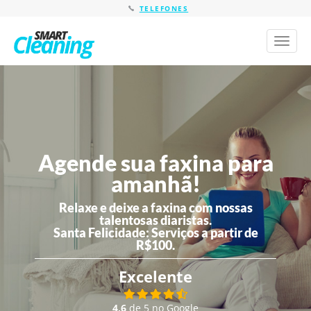
TELEFONES
Toggl
naviga
Agende sua faxina para
amanhã!
Relaxe e deixe a faxina com nossas
talentosas diaristas.
Santa Felicidade:
Serviços a partir de
R$100.
Excelente
4,6
de 5 no Google