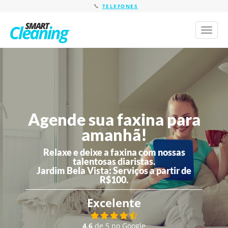
TELEFONES
Toggl
naviga
Agende sua faxina para
amanhã!
Relaxe e deixe a faxina com nossas
talentosas diaristas.
Jardim Bela Vista:
Serviços a partir de
R$100.
Excelente
4,6
de 5 no Google