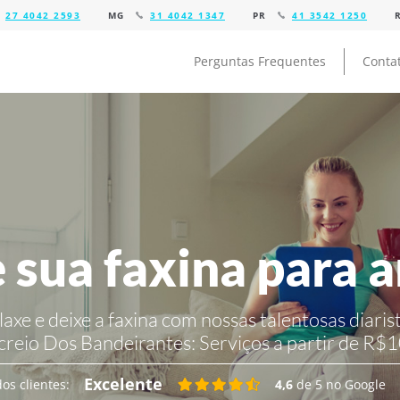
27 4042 2593
MG
31 4042 1347
PR
41 3542 1250
Perguntas Frequentes
Conta
 sua faxina para 
laxe e deixe a faxina com nossas talentosas diarist
creio Dos Bandeirantes:
Serviços a partir de R$1
Excelente
os clientes:
4,6
de 5 no Google