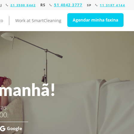
RS
51 4042 3777
RJ
21 3500 0442
SP
11 3197 4144
Agendar minha faxina
to
Work at SmartCleaning
amanhã!
as.
00.
Google