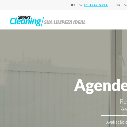
BR
61 4042 5694
ES
Agende
Re
Re
Avaliação d