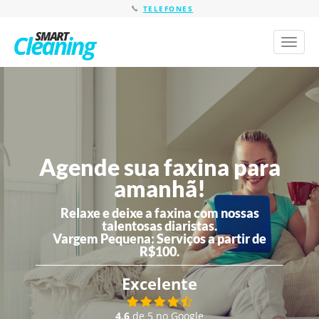
TELEFONES
Toggl
naviga
Agende sua faxina para
amanhã!
Relaxe e deixe a faxina com nossas
talentosas diaristas.
Vargem Pequena:
Serviços a partir de
R$100.
Excelente
4,6
de 5 no Google