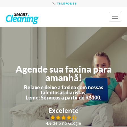
TELEFONES
Toggl
naviga
Agende sua faxina para
amanhã!
Relaxe e deixe a faxina com nossas
talentosas diaristas.
Leme:
Serviços a partir de R$100.
Excelente
4,6
de 5 no Google